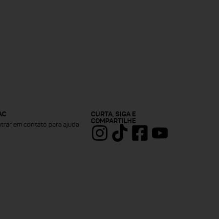
AC
CURTA, SIGA E
COMPARTILHE
trar em contato para ajuda