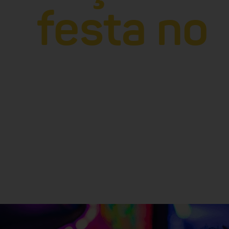
festa no
Trampolim Jump 
Divinópolis