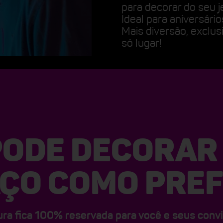
para decorar do seu je
Ideal para aniversário
Mais diversão, exclu
só lugar!
PODE DECORAR
ÇO COMO PREF
ra fica 100% reservada para você e seus conv