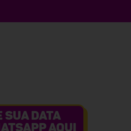
ÃO ABAIXO
 ORÇAMENTO!
 SUA DATA
ATSAPP AQUI