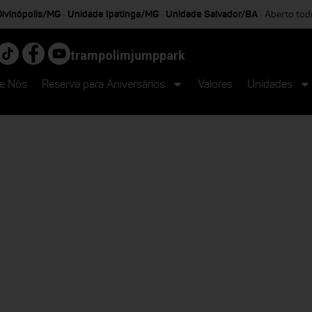
ivinópolis/MG
Unidade Ipatinga/MG
Unidade Salvador/BA
•
•
• Aberto tod
trampolimjumppark
e Nós
Reserva para Aniversários
Valores
Unidades