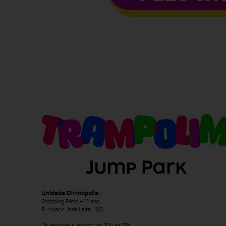
Unidade Divinópolis:
Shopping Pátio – 1º piso
R. Moacir José Leite, 100
De segunda a sábado: de 10h às 22h