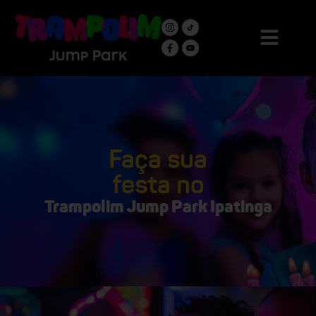
Faça sua
festa no
Trampolim Jump Park
Ipatinga