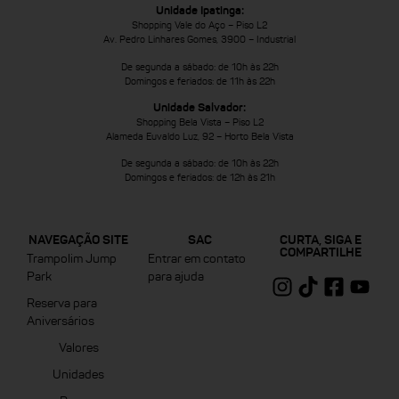
Unidade Ipatinga:
Shopping Vale do Aço – Piso L2
Av. Pedro Linhares Gomes, 3900 – Industrial
De segunda a sábado: de 10h às 22h
Domingos e feriados: de 11h às 22h
Unidade Salvador:
Shopping Bela Vista – Piso L2
Alameda Euvaldo Luz, 92 – Horto Bela Vista
De segunda a sábado: de 10h às 22h
Domingos e feriados: de 12h às 21h
NAVEGAÇÃO SITE
SAC
CURTA, SIGA E
COMPARTILHE
Trampolim Jump
Entrar em contato
Park
para ajuda
Reserva para
Aniversários
Valores
Unidades