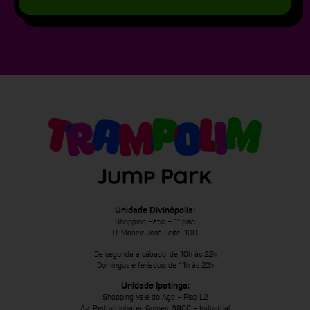
Unidade Divinópolis:
Shopping Pátio – 1º piso
R. Moacir José Leite, 100
De segunda a sábado: de 10h às 22h
Domingos e feriados: de 11h às 22h
Unidade Ipatinga:
Shopping Vale do Aço – Piso L2
Av. Pedro Linhares Gomes, 3900 – Industrial